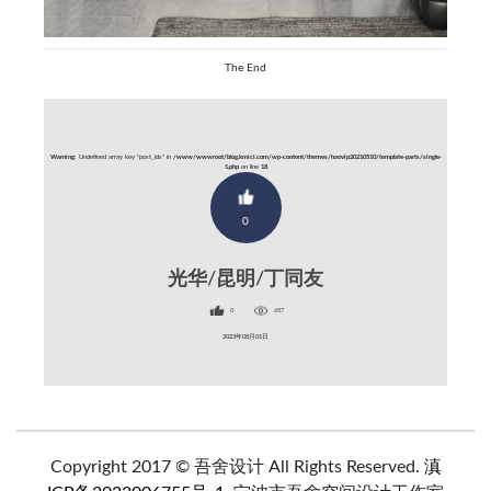
The End
Warning
: Undefined array key "post_ids" in
/www/wwwroot/blog.kmici.com/wp-content/themes/haovip20210510/template-parts/single-
1.php
on line
18
0
光华/昆明/丁同友
0
657
2023年08月01日
Copyright 2017 © 吾舍设计 All Rights Reserved.
滇